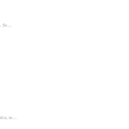
os. Se…
ética, se…