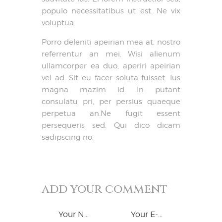
populo necessitatibus ut est. Ne vix
voluptua.
Porro deleniti apeirian mea at, nostro
referrentur an mei. Wisi alienum
ullamcorper ea duo, aperiri apeirian
vel ad. Sit eu facer soluta fuisset. Ius
magna mazim id. In putant
consulatu pri, per persius quaeque
perpetua an.Ne fugit essent
persequeris sed. Qui dico dicam
sadipscing no.
add your comment