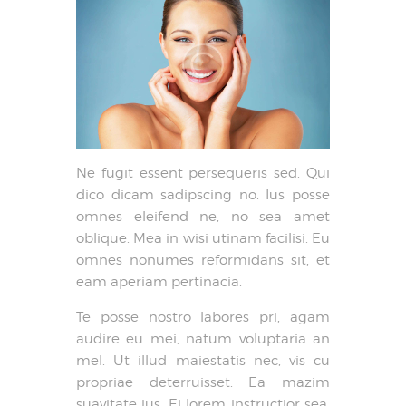
Ne fugit essent persequeris sed. Qui
dico dicam sadipscing no. Ius posse
omnes eleifend ne, no sea amet
oblique. Mea in wisi utinam facilisi. Eu
omnes nonumes reformidans sit, et
eam aperiam pertinacia.
Te posse nostro labores pri, agam
audire eu mei, natum voluptaria an
mel. Ut illud maiestatis nec, vis cu
propriae deterruisset. Ea mazim
suavitate ius. Ei lorem instructior sea,