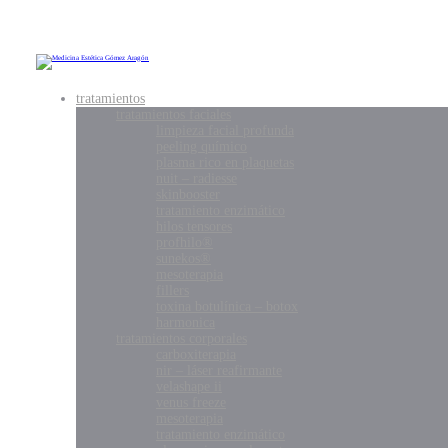
tratamientos
tratamientos faciales
limpieza facial profunda
peeling químico
plasma rico en plaquetas
nuit – radiesse
skinbooster
tratamiento enzimático
hilos tensores
profhilo®
sunekos®
mesoterapia
fillers
toxina botulínica – botox
harmonica
tratamientos corporales
carboxiterapia
nir – láser reafirmante
velashape ii
venus freeze
mesoterapia
tratamiento enzimático