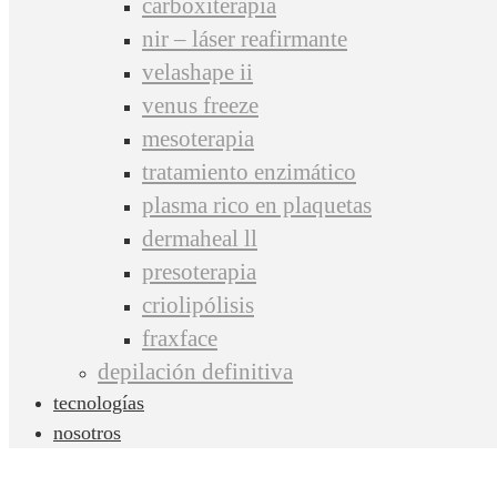
carboxiterapia
nir – láser reafirmante
velashape ii
venus freeze
mesoterapia
tratamiento enzimático
plasma rico en plaquetas
dermaheal ll
presoterapia
criolipólisis
fraxface
depilación definitiva
tecnologías
nosotros