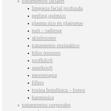
tratamientos faciales
limpieza facial profunda
peeling químico
plasma rico en plaquetas
nuit – radiesse
skinbooster
tratamiento enzimático
hilos tensores
profhilo®
sunekos®
mesoterapia
fillers
toxina botulínica – botox
harmonica
tratamientos corporales