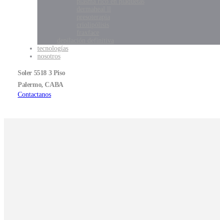
plasma rico en plaquetas
dermaheal ll
presoterapia
criolipólisis
fraxface
depilación definitiva
tecnologías
nosotros
Soler 5518 3 Piso
Palermo, CABA
Contactanos